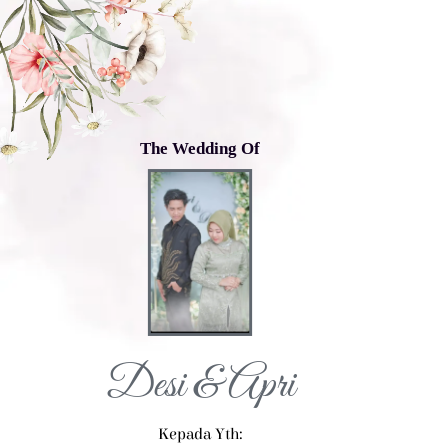
The Wedding Of
Desi & Apri
Kepada Yth: