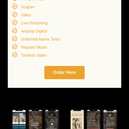
Ucapan
Video
Live Streaming
Amplop Digital
Unlimited Nama Tamu
Request Music
Tambah Video
Order Here