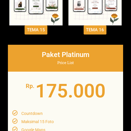
TEMA 15
TEMA 16
Paket Platinum
Price List
175.000
Rp.
Countdown
Maksimal 15 Foto
Google Maps