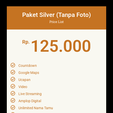
Paket Silver (Tanpa Foto)
Price List
125.000
Rp.
Countdown
Google Maps
Ucapan
Video
Live Streaming
Amplop Digital
Unlimited Nama Tamu