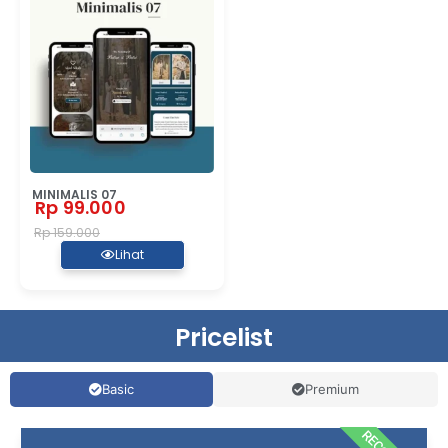
MINIMALIS 07
Rp 99.000
Rp 159.000
Lihat
Pricelist
Basic
Premium