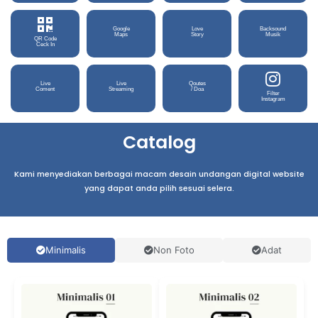
Google
Love
Backsound
Maps
Story
Musik
QR Code
Ceck In
Live
Live
Qoutes
Coment
Streaming
/ Doa
Filter
Instagram
Catalog
Kami menyediakan berbagai macam desain undangan digital website
yang dapat anda pilih sesuai selera.
Minimalis
Non Foto
Adat