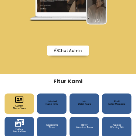
Chat Admin
Fitur Kami
Unlimited
Info
Profil
Nama Tamu
Detail Acara
Detail Mempelai
Custom
Nama Tamu
Countdown
RSVP
Amplop
Timer
Kehadiran Tamu
Wedding Gift
Gallery
Foto & Video