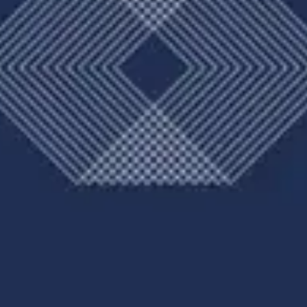
Erniayanti
@nhiardyty
Putri pertama dari Bapak Arbaen
dan Ibu Mirna
Yopan Kusprisandi
@rdytyasendy
Putra Ketiga dari Bapak Moh Kusin Rochman (Alm) dan Ibu
Sahamah (Almh)