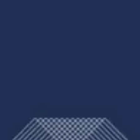
Assalamualaikum Wr. Wb.
Dengan mengucap syukur pada Tuhan Yang Maha
Esa, kami mengundang Bapak/Ibu/Saudara/i untuk
dapat hadir di acara pernikahan kami
Minggu, 23 Juli 2023