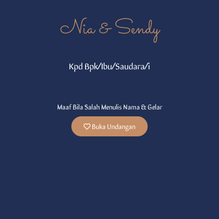
in my life for the most
beautiful reason.
Nia & Sendy
Distance has already
separated us. But I will
never tire of waiting
for you until that time....
Kpd Bpk/Ibu/Saudara/i
Maaf Bila Salah Menulis Nama & Gelar
Buka Undangan
Kirim Hadiah
Kami memberikan kesempatan kepada
Bapak/Ibu/Saudara/i yang ingin memberikan