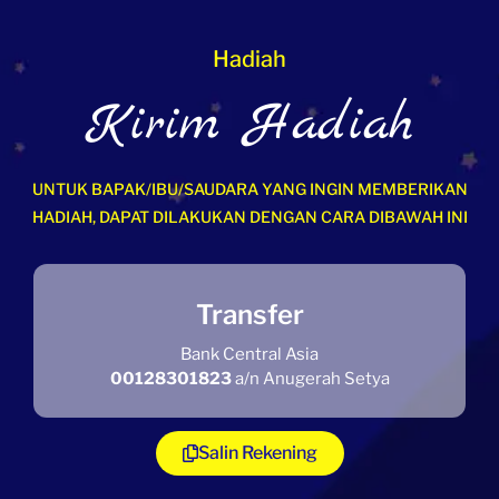
Hadiah
Kirim Hadiah
UNTUK BAPAK/IBU/SAUDARA YANG INGIN MEMBERIKAN
HADIAH, DAPAT DILAKUKAN DENGAN CARA DIBAWAH INI
Transfer
Bank Central Asia
00128301823
a/n Anugerah Setya
Salin Rekening