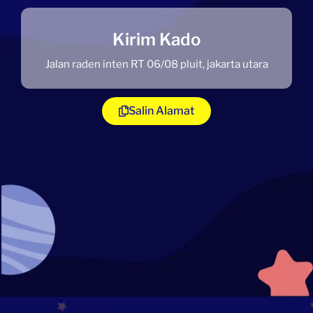
Kirim Kado
Jalan raden inten RT 06/08 pluit, jakarta utara
Salin Alamat