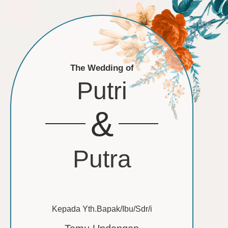
The Wedding of
Putri
&
Putra
Kepada Yth.Bapak/Ibu/Sdr/i